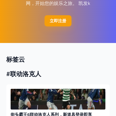
网，开始您的娱乐之旅。 凯发k
立即注册
标签云
#联动洛克人
街头霸王6联动洛克人系列，新道具登录即享