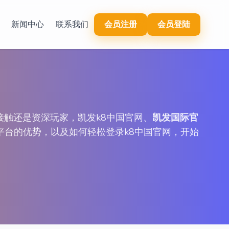
8
新闻中心
联系我们
会员注册
会员登陆
接触还是资深玩家，凯发k8中国官网、
凯发国际官
台的优势，以及如何轻松登录k8中国官网，开始