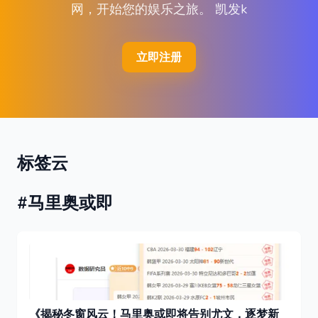
网，开始您的娱乐之旅。 凯发k
立即注册
标签云
#马里奥或即
《揭秘冬窗风云！马里奥或即将告别尤文，逐梦新