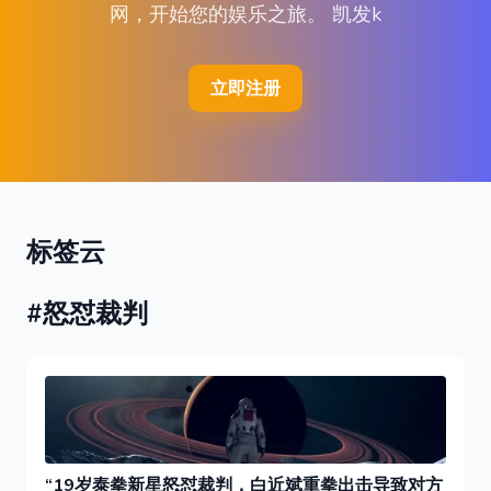
网，开始您的娱乐之旅。 凯发k
立即注册
标签云
#怒怼裁判
“19岁泰拳新星怒怼裁判，白近斌重拳出击导致对方