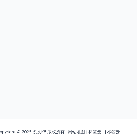
opyright © 2025
凯发K8
版权所有 |
网站地图
|
标签云
|
标签云