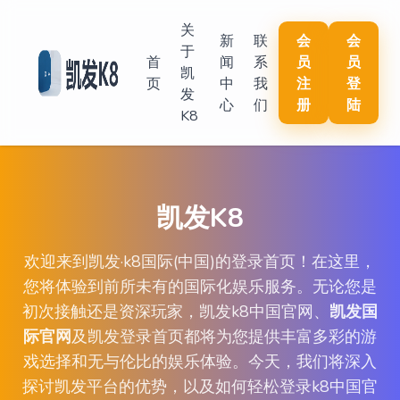
关
新
联
会
会
于
首
闻
系
员
员
凯
页
中
我
注
登
发
心
们
册
陆
K8
凯发K8
欢迎来到凯发·k8国际(中国)的登录首页！在这里，
您将体验到前所未有的国际化娱乐服务。无论您是
初次接触还是资深玩家，凯发k8中国官网、
凯发国
际官网
及凯发登录首页都将为您提供丰富多彩的游
戏选择和无与伦比的娱乐体验。今天，我们将深入
探讨凯发平台的优势，以及如何轻松登录k8中国官