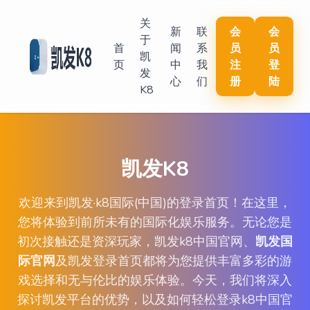
关
新
联
会
会
于
首
闻
系
员
员
凯
页
中
我
注
登
发
心
们
册
陆
K8
凯发K8
欢迎来到凯发·k8国际(中国)的登录首页！在这里，
您将体验到前所未有的国际化娱乐服务。无论您是
初次接触还是资深玩家，凯发k8中国官网、
凯发国
际官网
及凯发登录首页都将为您提供丰富多彩的游
戏选择和无与伦比的娱乐体验。今天，我们将深入
探讨凯发平台的优势，以及如何轻松登录k8中国官