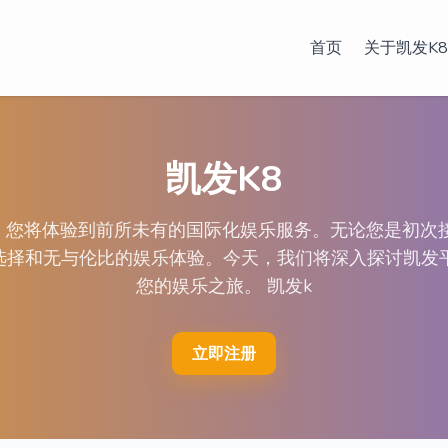
首页
关于凯发K
凯发K8
这里，您将体验到前所未有的国际化娱乐服务。无论您是初次
选择和无与伦比的娱乐体验。今天，我们将深入探讨凯发平
您的娱乐之旅。 凯发k
立即注册