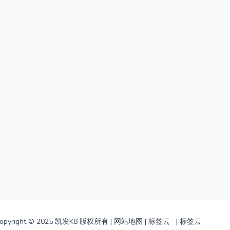
opyright © 2025
凯发K8
版权所有 |
网站地图
|
标签云
|
标签云