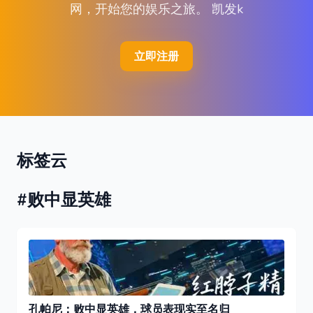
网，开始您的娱乐之旅。 凯发k
立即注册
标签云
#败中显英雄
孔帕尼：败中显英雄，球员表现实至名归