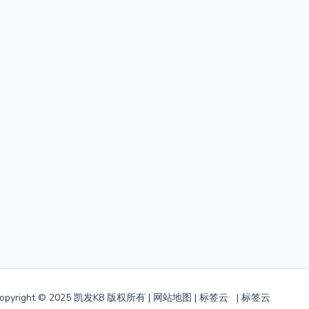
opyright © 2025
凯发K8
版权所有 |
网站地图
|
标签云
|
标签云