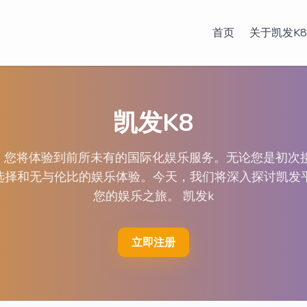
首页
关于凯发K
凯发K8
这里，您将体验到前所未有的国际化娱乐服务。无论您是初次
选择和无与伦比的娱乐体验。今天，我们将深入探讨凯发平
您的娱乐之旅。 凯发k
立即注册