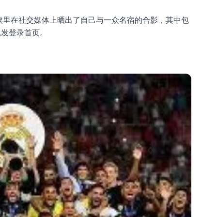
维埃里在社交媒体上晒出了自己与一众名宿的合影，其中包
凯发登录首页
。