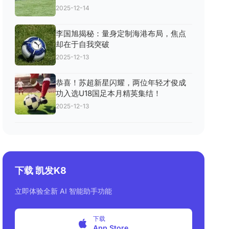
2025-12-14
李国旭揭秘：量身定制海港布局，焦点
却在于自我突破
2025-12-13
恭喜！苏超新星闪耀，两位年轻才俊成
功入选U18国足本月精英集结！
2025-12-13
下载 凯发K8
立即体验全新 AI 智能助手功能
下载
App Store