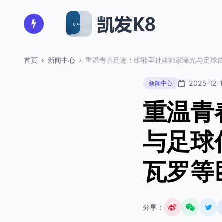
首页
新闻中心
重温青春足迹！维耶里社媒独家曝光与足球
2025-12-
新闻中心
重温青
与足球
瓦罗等
分享：