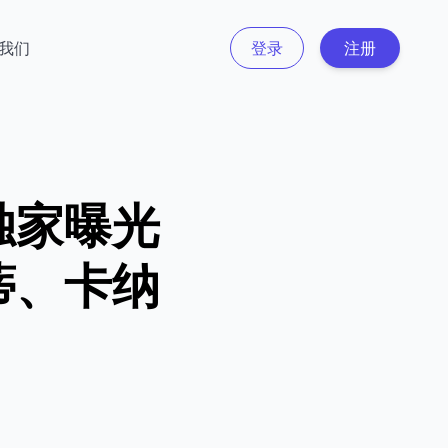
我们
登录
注册
独家曝光
蒂、卡纳