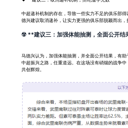
中超递补机制的存在，导致一些实力不足的俱乐部得
德兴建议取消递补，让实力更强的俱乐部脱颖而出，
☢️ **建议三：加强体能抽测，全面公开结果
马德兴认为，加强体能抽测，并全面公开结果，有助
中超振兴之路，任重道远。在这场没有硝烟的战争中
共创辉煌。