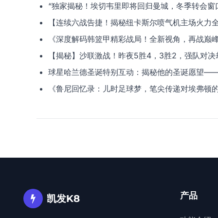
“独家揭秘！埃切韦里即将回归曼城，冬季转会窗
【连续六战告捷！揭秘纽卡斯尔喷气机主场火力
《深度解码韩篮甲精彩战局！全新视角，再战巅
【揭秘】沙联激战！昨夜5胜4，3胜2，强队对
球星哈兰德圣诞特别互动：揭秘他的圣诞愿望—
《鲁尼回忆录：儿时足球梦，笔尖传递对埃弗顿的
产品
凯发K8