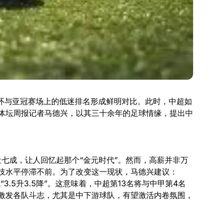
光环与亚冠赛场上的低迷排名形成鲜明对比。此时，中超如
体坛周报记者马德兴，以其三十余年的足球情缘，提出中
近七成，让人回忆起那个“金元时代”。然而，高薪并非万
技水平停滞不前。为了改变这一现状，马德兴建议：
3.5升3.5降”。这意味着，中超第13名将与中甲第4名
激发各队斗志，尤其是中下游球队，有望激活内卷氛围，