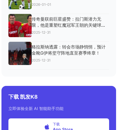
见证成长》
2026-01-01
传奇曼联前巨星盛赞：拉门斯潜力无
限，他是重塑红魔冠军王朝的关键球
员！
2025-12-31
格拉斯纳透露：转会市场静悄悄，预计
金靴G伊将坚守阵地直至赛季终章！
2025-12-31
下载 凯发K8
立即体验全新 AI 智能助手功能
下载
App Store