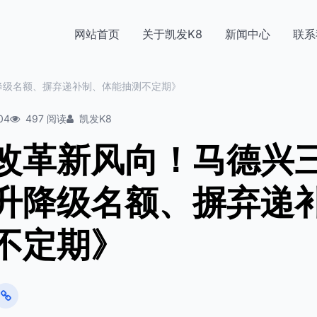
网站首页
关于凯发K8
新闻中心
联系
降级名额、摒弃递补制、体能抽测不定期》
04
497 阅读
凯发K8
改革新风向！马德兴
升降级名额、摒弃递
不定期》