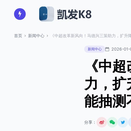
首页
新闻中心
《中超改革新风向！马德兴三策助力，扩升
2026-01-
新闻中心
《中超
力，扩
能抽测
分享：