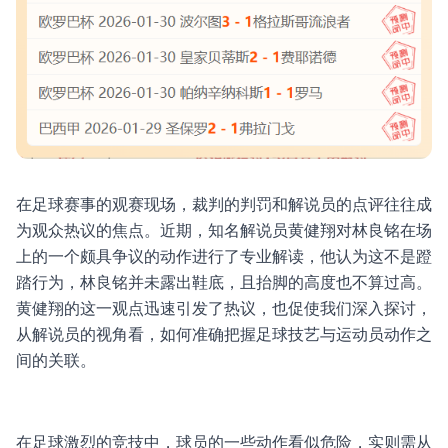
在足球赛事的观赛现场，裁判的判罚和解说员的点评往往成
为观众热议的焦点。近期，知名解说员黄健翔对林良铭在场
上的一个颇具争议的动作进行了专业解读，他认为这不是蹬
踏行为，林良铭并未露出鞋底，且抬脚的高度也不算过高。
黄健翔的这一观点迅速引发了热议，也促使我们深入探讨，
从解说员的视角看，如何准确把握足球技艺与运动员动作之
间的关联。
在足球激烈的竞技中，球员的一些动作看似危险，实则需从