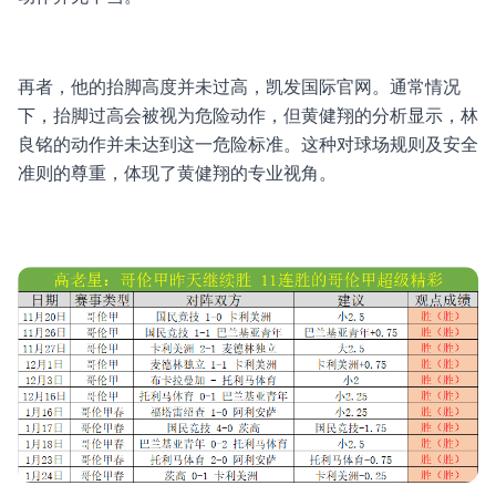
再者，他的抬脚高度并未过高，
凯发国际官网
。通常情况
下，抬脚过高会被视为危险动作，但黄健翔的分析显示，林
良铭的动作并未达到这一危险标准。这种对球场规则及安全
准则的尊重，体现了黄健翔的专业视角。