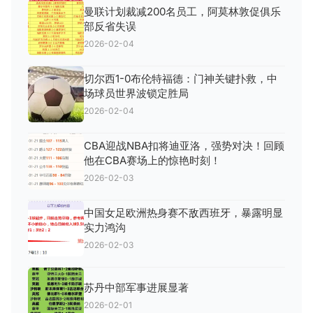
曼联计划裁减200名员工，阿莫林敦促俱乐
部反省失误
2026-02-04
切尔西1-0布伦特福德：门神关键扑救，中
场球员世界波锁定胜局
2026-02-04
CBA迎战NBA扣将迪亚洛，强势对决！回顾
他在CBA赛场上的惊艳时刻！
2026-02-03
中国女足欧洲热身赛不敌西班牙，暴露明显
实力鸿沟
2026-02-03
苏丹中部军事进展显著
2026-02-01