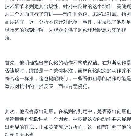
技术细节来判定其合规性。针对林良铭的这个动作，黄健翔
从三个方面进行了辩护——动作非蹬踏、未露出鞋底、抬脚
高度适宜。这一分析不仅针对此单一事件，更展现了他对足
球技艺的深刻理解，为观众提供了洞察球场瞬息万变的视
角。
首先，他明确指出林良铭的动作不构成蹬踏。在判断动作是
否违规时，蹬踏是一个关键标准，而林良铭此次的动作并不
符合这一标准，这也提醒我们，一些看似粗暴的动作可能是
激烈对抗中的自然反应，而非有意侵犯。
其次，他没有露出鞋底。在裁判的判定中，是否露出鞋底也
是衡量动作危险性的一个因素。林良铭这次的动作并未展现
出明显的鞋底，正如黄健翔所分析的，这一细节证明了他的
动作并无不当。