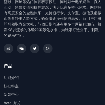
篮球、网球等热门体育赛事投注，同时融合电子娱乐、真人
互动、彩票竞猜和棋牌游戏，满足玩家多样化需求。网站拥
有高度安全的金融体系，支持银行卡、支付宝、微信及虚拟
币等多种出入款方式，确保资金操作便捷高效。新用户注册
即可领取彩金大礼，节假日期间还有更多丰厚福利加码。凯
发K8以流畅的体验和国际化水准，为玩家打造公平、刺激
的娱乐空间。
产品
功能介绍
核心特点
新闻中心
beta 测试