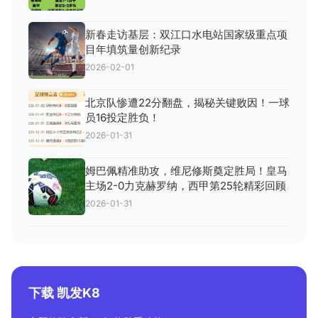
新春走访基层：双江口水电站国家级重点项
目年填筑量创新纪录
2026-02-01
北京队惨遭22分翻盘，揭秘关键败因！一球
员16投定胜负！
2026-01-31
姆巴佩精准助攻，维尼修斯奠定胜局！皇马
主场2-0力克赫罗纳，西甲第25轮精彩回顾
2026-01-31
下载 凯发K8