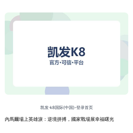
凯发·k8国际(中国)-登录首页
內馬爾場上英雄淚：逆境拼搏，國家戰場展幸福曙光