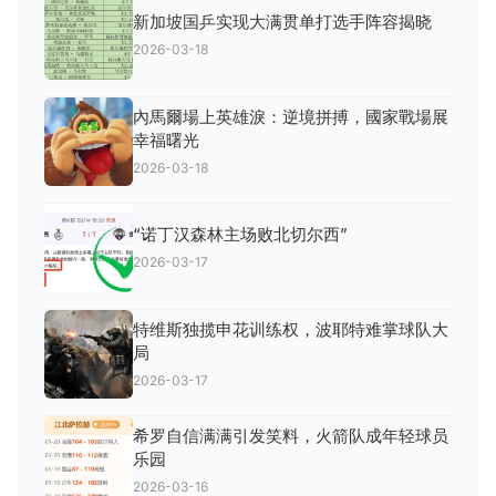
新加坡国乒实现大满贯单打选手阵容揭晓
2026-03-18
內馬爾場上英雄淚：逆境拼搏，國家戰場展
幸福曙光
2026-03-18
“诺丁汉森林主场败北切尔西”
2026-03-17
特维斯独揽申花训练权，波耶特难掌球队大
局
2026-03-17
希罗自信满满引发笑料，火箭队成年轻球员
乐园
2026-03-16