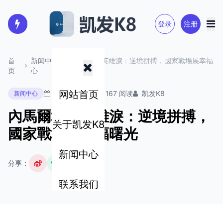
登录
注册
首
新闻中
內馬爾場上英雄淚：逆境拼搏，國家戰場展幸福
页
心
曙光
网站首页
2026-03-18
167 阅读
凯发K8
新闻中心
內馬爾場上英雄淚：逆境拼搏，
关于凯发K8
國家戰場展幸福曙光
新闻中心
分享：
联系我们