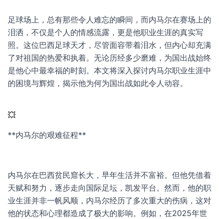
足球场上，总有那些令人难忘的瞬间，而内马尔在赛场上的
泪洒，不仅是个人的情感流露，更是他职业生涯的真实写
照。这位巴西足球天才，尽管面容带着泪水，但内心却充满
了对祖国的热爱和执着。无论历经多少磨难，为国出战始终
是他心中最幸福的时刻。本文将深入探讨内马尔职业生涯中
的困境与辉煌，揭示他为何为国出战如此令人动容。
💥
**内马尔的艰难征程**
内马尔在巴西贫民窟长大，早年生活并不富裕。但他凭借着
天赋和努力，逐步走向国际足坛，
凯发平台
。然而，他的职
业生涯并非一帆风顺，内马尔经历了多次重大的伤病，这对
他的状态和心理都造成了极大的影响。例如，在2025年世