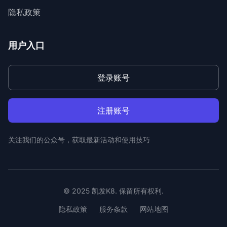
隐私政策
用户入口
登录账号
注册账号
关注我们的公众号，获取最新活动和使用技巧
© 2025 凯发K8. 保留所有权利.
隐私政策
服务条款
网站地图