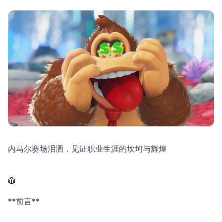
内马尔赛场泪洒，见证职业生涯的坎坷与辉煌
🧥
**前言**