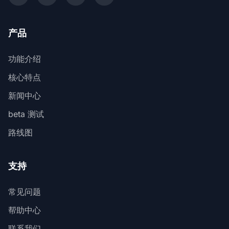
产品
功能介绍
核心特点
新闻中心
beta 测试
路线图
支持
常见问题
帮助中心
联系我们