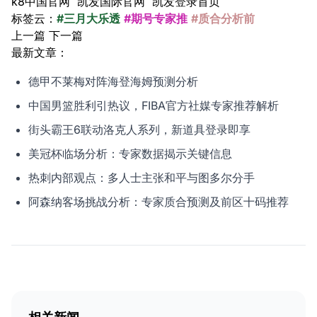
k8中国官网
凯发国际官网
凯发登录首页
标签云：
#三月大乐透
#期号专家推
#质合分析前
上一篇
下一篇
最新文章：
德甲不莱梅对阵海登海姆预测分析
中国男篮胜利引热议，FIBA官方社媒专家推荐解析
街头霸王6联动洛克人系列，新道具登录即享
美冠杯临场分析：专家数据揭示关键信息
热刺内部观点：多人士主张和平与图多尔分手
阿森纳客场挑战分析：专家质合预测及前区十码推荐