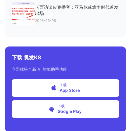
卡西访谈皮克播客：亚马尔或难争时代首发
出场
2026-05-05
下载 凯发K8
立即体验全新 AI 智能助手功能
下载
App Store
下载
Google Play