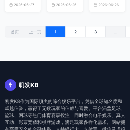
再展神威
台,凯发K8登录,
台,凯发K8登
台,凯发K8登
2026-06-27
2026-06-26
2026-06-26
姆巴佩与哈兰德
录,2026世界杯
录,2026最新：
巅峰，凯发K8
预测：罗特精准
巴拉圭8胜7负，
游戏平台，对...
命中3248...
小组第二争...
首页
上一页
1
2
3
...
凯发K8
凯发K8作为国际顶尖的综合娱乐平台，凭借全球知名度和
卓越信誉，赢得了无数玩家的信赖与喜爱。平台涵盖足球、
篮球、网球等热门体育赛事投注，同时融合电子娱乐、真人
互动、彩票竞猜和棋牌游戏，满足玩家多样化需求。网站拥
有高度安全的金融体系，支持银行卡、支付宝、微信及虚拟