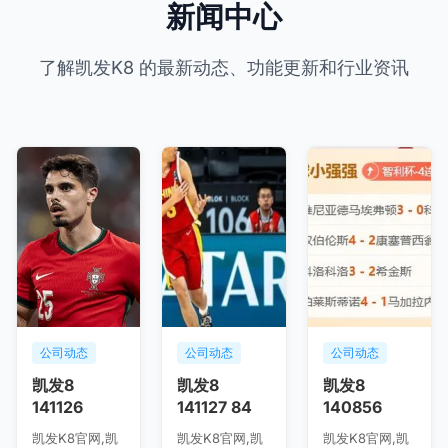
新闻中心
了解凯发K8 的最新动态、功能更新和行业资讯
公司动态
公司动态
公司动态
凯发8
凯发8
凯发8
141126
141127 84
140856
凯发K8官网,凯
凯发K8官网,凯
凯发K8官网,凯