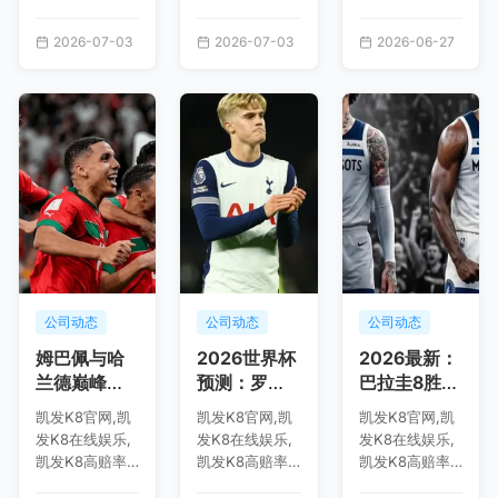
刚果
凯发K8游戏平
凯发K8游戏平
凯发K8游戏平
台,凯发K8登录,
台,凯发K8登录,
台,凯发K8登录,
2026-07-03
2026-07-03
2026-06-27
凯发8 135147
凯发K8凯发K8
【足球】周三
官网数据冲到8
021世界杯推荐
引发关注
凯发K8在线...
公司动态
公司动态
公司动态
姆巴佩与哈
2026世界杯
2026最新：
兰德巅峰，
预测：罗特
巴拉圭8胜7
凯发K8游戏
精准命中
负，小组第
凯发K8官网,凯
凯发K8官网,凯
凯发K8官网,凯
平台，对决
3248，长线
二争夺战即
发K8在线娱乐,
发K8在线娱乐,
发K8在线娱乐,
西班牙队激
投资正当时
将爆发
凯发K8高赔率,
凯发K8高赔率,
凯发K8高赔率,
战，亚马尔
凯发K8游戏平
凯发K8游戏平
凯发K8游戏平