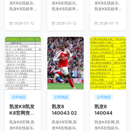
发K8在线娱乐,
发K8在线娱乐,
发K8在线娱乐,
凯发K8高赔率,
凯发K8高赔率,
凯发K8高赔率,
凯发K8游戏平
凯发K8游戏平
凯发K8游戏平
台,凯发K8登录,
台,凯发K8登录,
台,凯发K8登录,
2026-07-12
2026-07-12
2026-07-11
凯发8 141126
凯发8 141127
凯发8 140856
84
公司动态
公司动态
公司动态
凯发K8凯发
凯发8
凯发8
K8官网突发
140043 02
140044
变动结果已
凯发K8官网,凯
凯发K8官网,凯
凯发K8官网,凯
公布
发K8在线娱乐,
发K8在线娱乐,
发K8在线娱乐,