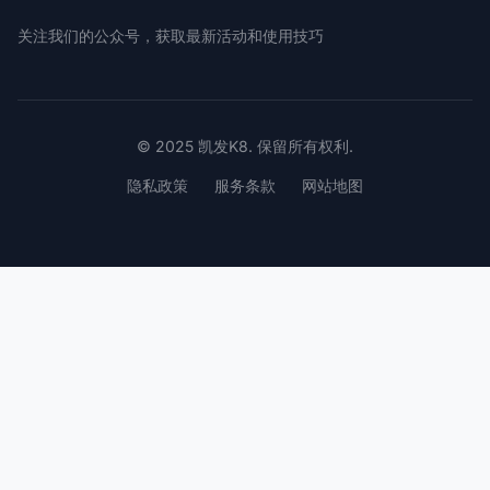
关注我们的公众号，获取最新活动和使用技巧
© 2025 凯发K8. 保留所有权利.
隐私政策
服务条款
网站地图