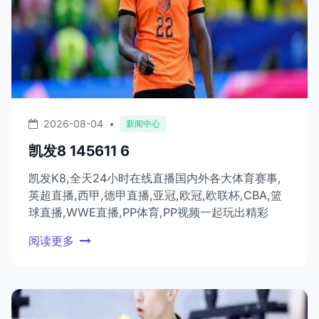
2026-08-04
•
新闻中心
凯发8 145611 6
凯发K8,全天24小时在线直播国内外各大体育赛事,
英超直播,西甲,德甲直播,亚冠,欧冠,欧联杯,CBA,篮
球直播,WWE直播,PP体育,PP视频一起玩出精彩
阅读更多