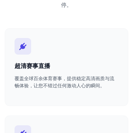
停。
超清赛事直播
覆盖全球百余体育赛事，提供稳定高清画质与流
畅体验，让您不错过任何激动人心的瞬间。