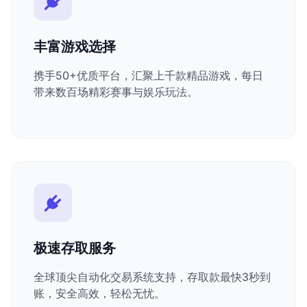
丰富游戏选择
携手50+优质平台，汇聚上千款精品游戏，每日
带来数百场精彩赛事与娱乐玩法。
极速存取服务
全球顶尖自动化交易系统支持，存取款最快3秒到
账，安全高效，轻松无忧。