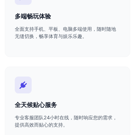
多端畅玩体验
全面支持手机、平板、电脑多端使用，随时随地
无缝切换，畅享体育与娱乐乐趣。
全天候贴心服务
专业客服团队24小时在线，随时响应您的需求，
提供高效而贴心的支持。