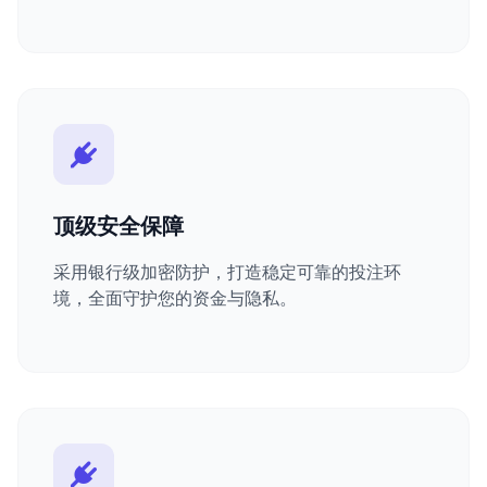
顶级安全保障
采用银行级加密防护，打造稳定可靠的投注环
境，全面守护您的资金与隐私。