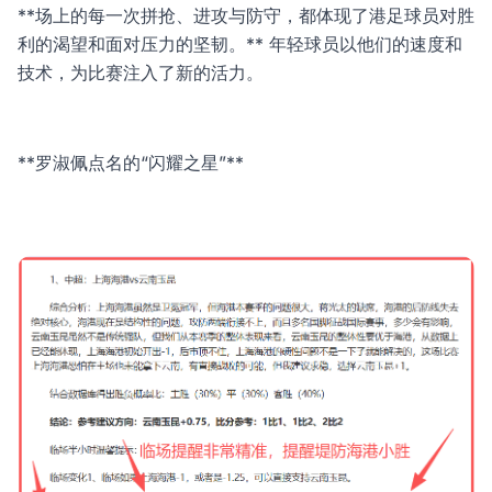
**场上的每一次拼抢、进攻与防守，都体现了港足球员对胜
利的渴望和面对压力的坚韧。** 年轻球员以他们的速度和
技术，为比赛注入了新的活力。
**罗淑佩点名的“闪耀之星”**