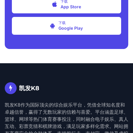
下载
App Store
下载
Google Play
凯发K8
凯发K8作为国际顶尖的综合娱乐平台，凭借全球知名度和
卓越信誉，赢得了无数玩家的信赖与喜爱。平台涵盖足球、
篮球、网球等热门体育赛事投注，同时融合电子娱乐、真人
互动、彩票竞猜和棋牌游戏，满足玩家多样化需求。网站拥