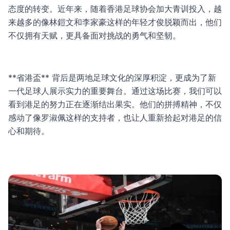
态度的转变。近年来，随着香港足球协会加大青训投入，越
来越多的像林鎧文和李家豪这样的年轻才俊脱颖而出，他们
不仅拥有天赋，更具备面对挑战的勇气和坚韧。
**省港盃** 背后是两地足球文化的深厚积淀，更成为了新
一代足球人展示实力的重要舞台。通过这场比赛，我们可以
看到港足的努力正在逐渐结出果实。他们的拼搏精神，不仅
感动了像罗淑佩这样的支持者，也让人重新拾起对港足的信
心和期待。