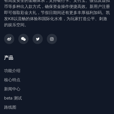
有高度安全的金融体系，支持银行卡、支付宝、微信及虚拟
币等多种出入款方式，确保资金操作便捷高效。新用户注册
即可领取彩金大礼，节假日期间还有更多丰厚福利加码。凯
发K8以流畅的体验和国际化水准，为玩家打造公平、刺激
的娱乐空间。
产品
功能介绍
核心特点
新闻中心
beta 测试
路线图