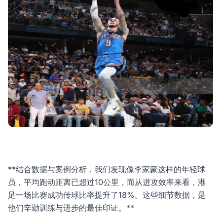
**结合数据与案例分析，我们发现像李家豪这样的年轻球
员，平均跑动距离已超过10公里，而从进攻效率来看，港
足一场比赛成功传球比率提升了18%。这些细节数据，是
他们辛勤训练与进步的最佳印证。**