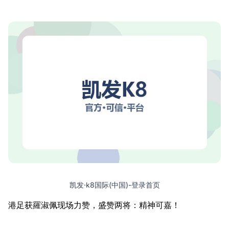
凯发·k8国际(中国)-登录首页
港足获羅淑佩现场力赞，盛赞两将：精神可嘉！