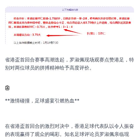
省港盃首回合赛事高潮迭起，罗淑佩现场观赛点赞港足，特
别对两位球员的拼搏精神给予高度评价。
👺
**激情碰撞，足球盛宴引燃热血**
在省港盃首回合的激烈对决中，香港足球代表队以令人振奋
的表现赢得了观众的喝彩。知名足球评论员罗淑佩亲临现