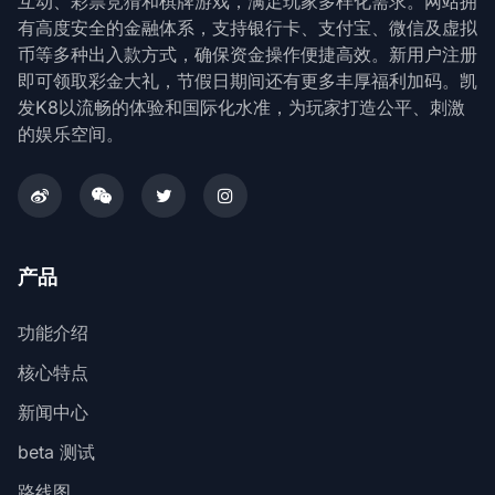
互动、彩票竞猜和棋牌游戏，满足玩家多样化需求。网站拥
有高度安全的金融体系，支持银行卡、支付宝、微信及虚拟
币等多种出入款方式，确保资金操作便捷高效。新用户注册
即可领取彩金大礼，节假日期间还有更多丰厚福利加码。凯
发K8以流畅的体验和国际化水准，为玩家打造公平、刺激
的娱乐空间。
产品
功能介绍
核心特点
新闻中心
beta 测试
路线图