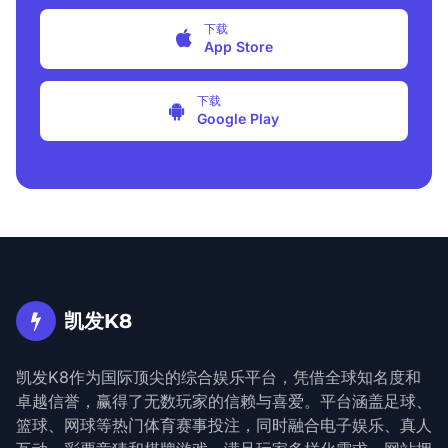
下载
App Store
下载
Google Play
凯发K8
凯发K8作为国际顶尖的综合娱乐平台，凭借全球知名度和
卓越信誉，赢得了无数玩家的信赖与喜爱。平台涵盖足球、
篮球、网球等热门体育赛事投注，同时融合电子娱乐、真人