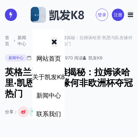
登录
注册
首
新闻
英格兰幕后英雄揭秘：拉姆谈哈里·凯恩与队友缘何
页
中心
非欧洲杯夺冠热门
网站首页
2026-05-13
970 阅读
凯发K8
新闻中心
英格兰幕后英雄揭秘：拉姆谈哈
关于凯发K8
里·凯恩与队友缘何非欧洲杯夺冠
热门
新闻中心
分享：
联系我们