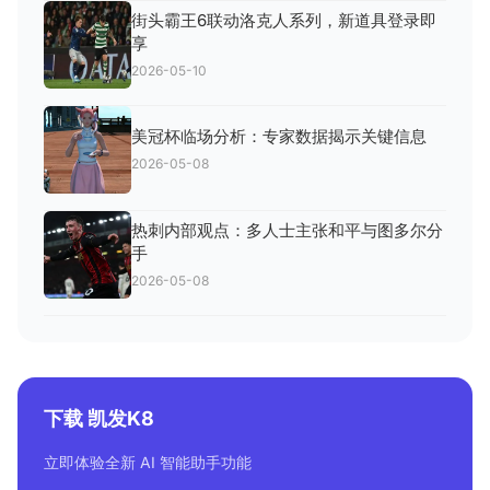
街头霸王6联动洛克人系列，新道具登录即
享
2026-05-10
美冠杯临场分析：专家数据揭示关键信息
2026-05-08
热刺内部观点：多人士主张和平与图多尔分
手
2026-05-08
下载 凯发K8
立即体验全新 AI 智能助手功能