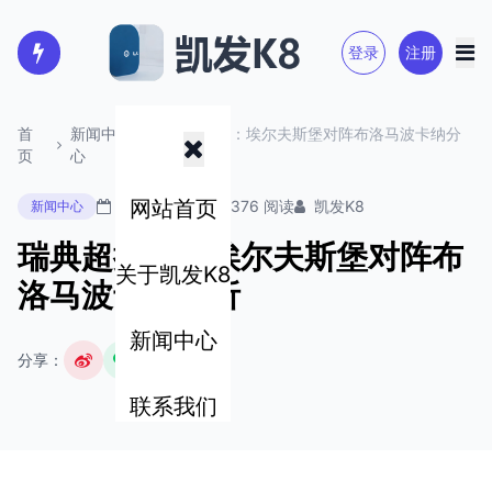
登录
注册
首
新闻中
瑞典超推荐：埃尔夫斯堡对阵布洛马波卡纳分
页
心
析
网站首页
2026-05-15
376 阅读
凯发K8
新闻中心
瑞典超推荐：埃尔夫斯堡对阵布
关于凯发K8
洛马波卡纳分析
新闻中心
分享：
联系我们