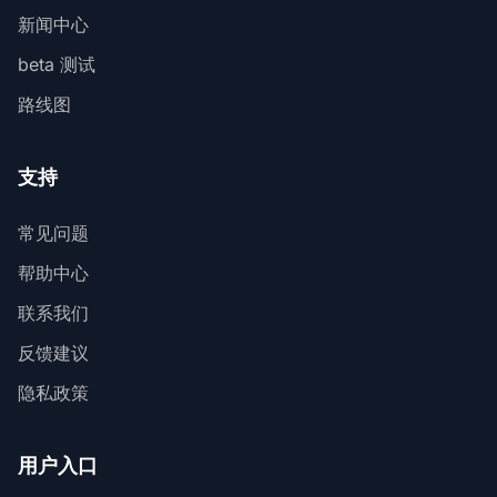
新闻中心
beta 测试
路线图
支持
常见问题
帮助中心
联系我们
反馈建议
隐私政策
用户入口