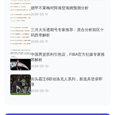
德甲不莱梅对阵海登海姆预测分析
2026-05-11
三月大乐透期号专家推荐：质合分析前区十
码胜率解析
2026-05-11
中国男篮胜利引热议，FIBA官方社媒专家推
荐解析
2026-05-10
街头霸王6联动洛克人系列，新道具登录即
享
2026-05-10