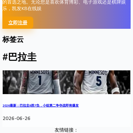
的首选之地。无论您是喜欢体育博彩、电子游戏还是棋牌娱
乐，凯发K8在线娱
立即注册
标签云
#巴拉圭
2026最新：巴拉圭8胜7负，小组第二争夺战即将爆发
2026-06-26
友情链接：