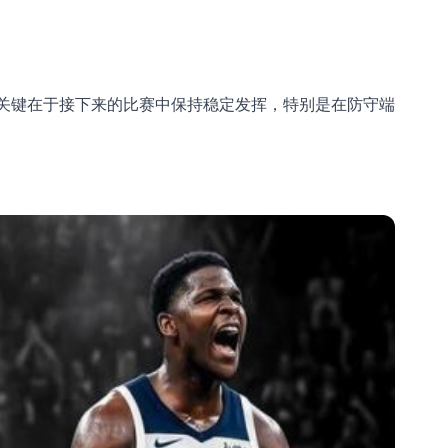
关键在于接下来的比赛中保持稳定发挥，特别是在防守端