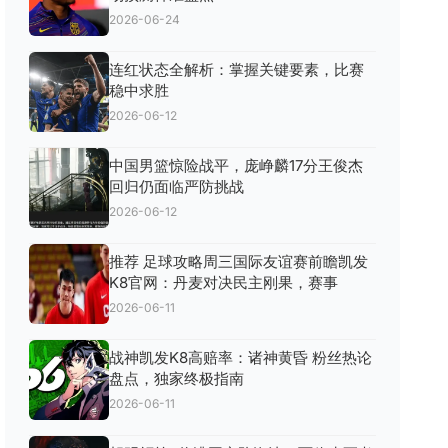
2026-06-24
连红状态全解析：掌握关键要素，比赛
稳中求胜
2026-06-12
中国男篮惊险战平，庞峥麟17分王俊杰
回归仍面临严防挑战
2026-06-12
推荐 足球攻略周三国际友谊赛前瞻凯发
K8官网：丹麦对决民主刚果，赛事
2026-06-11
战神凯发K8高赔率：诸神黄昏 粉丝热论
盘点，独家终极指南
2026-06-11