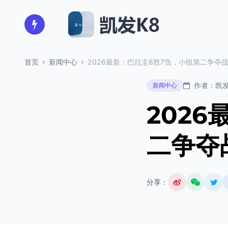
首页
新闻中心
2026最新：巴拉圭8胜7负，小组第二争夺
作者：凯发K
新闻中心
202
二争夺
分享：