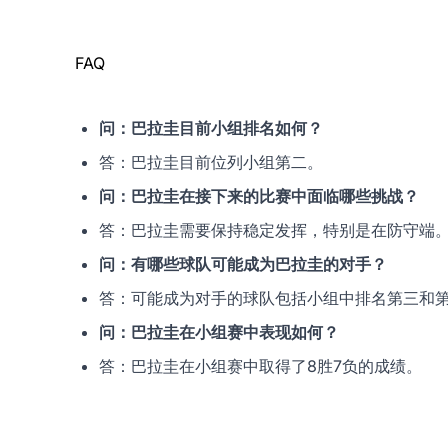
FAQ
问：巴拉圭目前小组排名如何？
答：巴拉圭目前位列小组第二。
问：巴拉圭在接下来的比赛中面临哪些挑战？
答：巴拉圭需要保持稳定发挥，特别是在防守端
问：有哪些球队可能成为巴拉圭的对手？
答：可能成为对手的球队包括小组中排名第三和
问：巴拉圭在小组赛中表现如何？
答：巴拉圭在小组赛中取得了8胜7负的成绩。