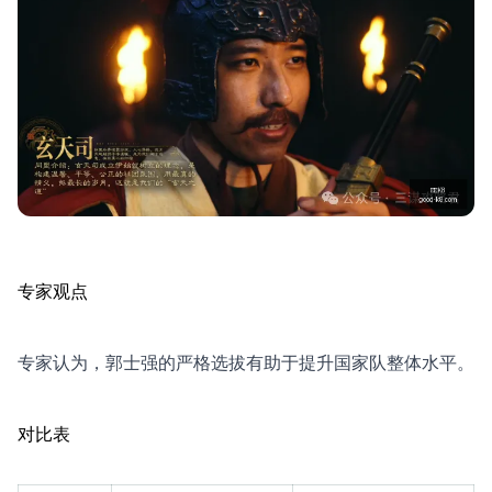
专家观点
专家认为，郭士强的严格选拔有助于提升国家队整体水平。
对比表