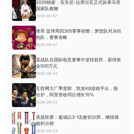
2026独家：安东尼-达席尔瓦正式执掌马里
国家队教鞭
2026-06-07
推荐 篮球周四305赛事前瞻：梦想队对决狂
热队，赛事攻略
2026-06-07
某战队在国际电竞赛事中逆转获胜，获得奖
金500万元
2026-06-03
互联网大厂季度财，凯发K8游戏平台，报
出炉，阿里营收同比增长15%
2026-06-03
英超联赛：曼城以3-1击败切尔西，继续领
跑积分榜
2026-06-03