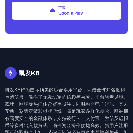
下载
Google Play
凯发K8
凯发K8作为国际顶尖的综合娱乐平台，凭借全球知名度和
卓越信誉，赢得了无数玩家的信赖与喜爱。平台涵盖足球、
篮球、网球等热门体育赛事投注，同时融合电子娱乐、真人
互动、彩票竞猜和棋牌游戏，满足玩家多样化需求。网站拥
有高度安全的金融体系，支持银行卡、支付宝、微信及虚拟
币等多种出入款方式，确保资金操作便捷高效。新用户注册
即可领取彩金大礼，节假日期间还有更多丰厚福利加码。凯