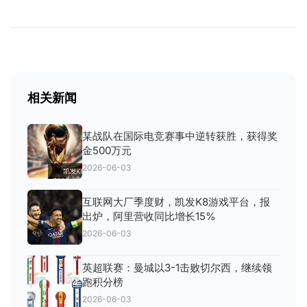
相关新闻
某战队在国际电竞赛事中逆转获胜，获得奖
金500万元
2026-06-03
互联网大厂季度财，凯发K8游戏平台，报
出炉，阿里营收同比增长15%
2026-06-03
英超联赛：曼城以3-1击败切尔西，继续领
跑积分榜
2026-06-03