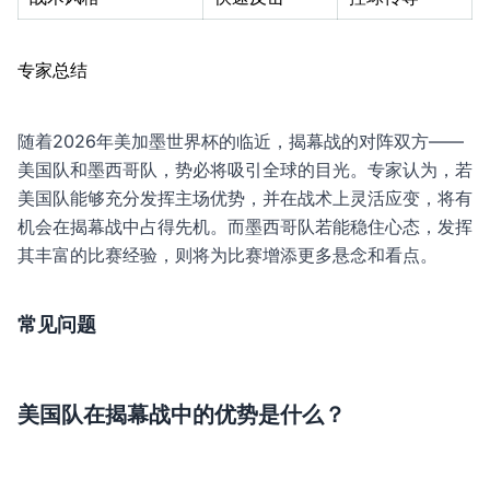
专家总结
随着2026年美加墨世界杯的临近，揭幕战的对阵双方——
美国队和墨西哥队，势必将吸引全球的目光。专家认为，若
美国队能够充分发挥主场优势，并在战术上灵活应变，将有
机会在揭幕战中占得先机。而墨西哥队若能稳住心态，发挥
其丰富的比赛经验，则将为比赛增添更多悬念和看点。
常见问题
美国队在揭幕战中的优势是什么？