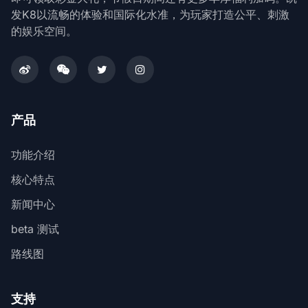
发K8以流畅的体验和国际化水准，为玩家打造公平、刺激
的娱乐空间。
产品
功能介绍
核心特点
新闻中心
beta 测试
路线图
支持