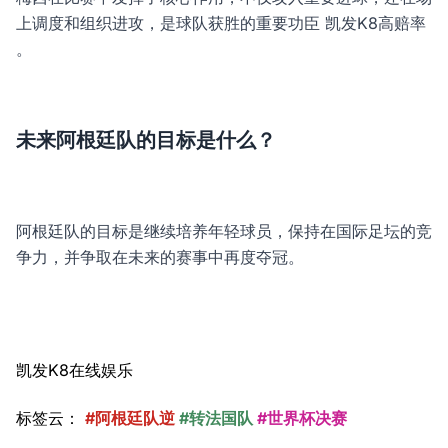
上调度和组织进攻，是球队获胜的重要功臣
凯发K8高赔率
。
未来阿根廷队的目标是什么？
阿根廷队的目标是继续培养年轻球员，保持在国际足坛的竞
争力，并争取在未来的赛事中再度夺冠。
凯发K8在线娱乐
标签云：
#阿根廷队逆
#转法国队
#世界杯决赛