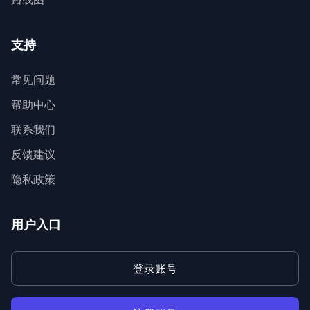
支持
常见问题
帮助中心
联系我们
反馈建议
隐私政策
用户入口
登录账号