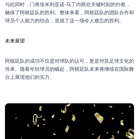
与此同时，门将埃米利亚诺·马丁内斯在关键时刻的扑救，
确保了阿根廷队的胜利。整体来看，阿根廷队的团队合作和
球员个人能力的结合，造就了这一场令人难忘的胜利。
未来展望
阿根廷队的成功不仅是对球队的认可，更是对其足球文化的
传承。随着年轻球员的崛起，阿根廷队未来将继续在国际舞
台上展现他们的实力。