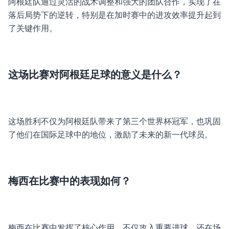
阿根廷队通过灵活的战术调整和强大的团队合作，实现了在
落后局势下的逆转，特别是在加时赛中的进攻效率提升起到
了关键作用。
这场比赛对阿根廷足球的意义是什么？
这场胜利不仅为阿根廷队带来了第三个世界杯冠军，也巩固
了他们在国际足球中的地位，激励了未来的新一代球员。
梅西在比赛中的表现如何？
梅西在比赛中发挥了核心作用，不仅攻入重要进球，还在场