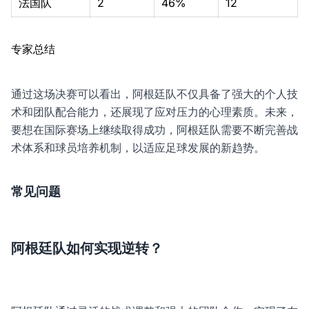
法国队
2
46%
12
专家总结
通过这场决赛可以看出，阿根廷队不仅具备了强大的个人技
术和团队配合能力，还展现了应对压力的心理素质。未来，
要想在国际赛场上继续取得成功，阿根廷队需要不断完善战
术体系和球员培养机制，以适应足球发展的新趋势。
常见问题
阿根廷队如何实现逆转？