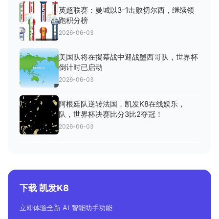
英超联赛：曼城以3-1击败切尔西，继续领
跑积分榜
2026-06-03
美国队将在揭幕战中迎战墨西哥队，世界杯
倒计时已启动
2026-06-03
阿根廷队逆转法国，凯发K8在线娱乐，
队，世界杯决赛比分3比2夺冠！
2026-06-03
下载 凯发K8
立即体验全新 AI 智能助手功能