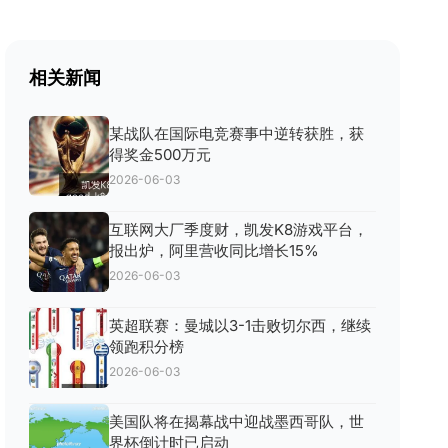
相关新闻
某战队在国际电竞赛事中逆转获胜，获
得奖金500万元
2026-06-03
互联网大厂季度财，凯发K8游戏平台，
报出炉，阿里营收同比增长15%
2026-06-03
英超联赛：曼城以3-1击败切尔西，继续
领跑积分榜
2026-06-03
美国队将在揭幕战中迎战墨西哥队，世
界杯倒计时已启动