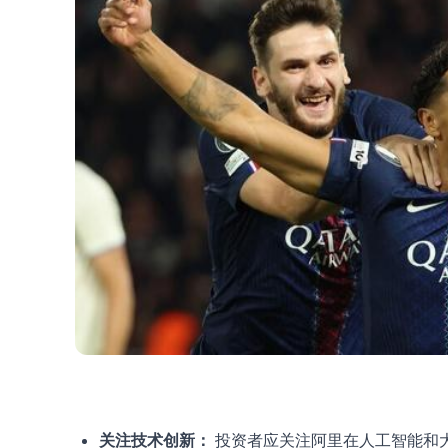
关注技术创新：
投资者应关注阿里在人工智能和大