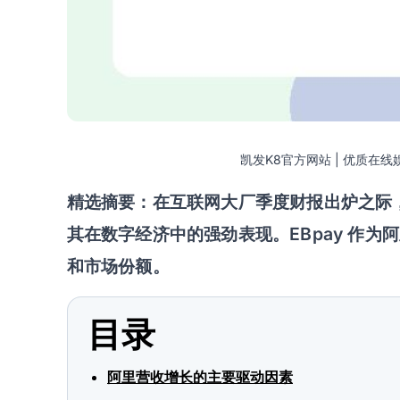
凯发K8官方网站 | 优质在线娱乐
精选摘要：在互联网大厂季度财报出炉之际
其在数字经济中的强劲表现。EBpay 作
和市场份额。
目录
阿里营收增长的主要驱动因素