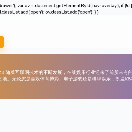
r'); var ov = document.getElementById('nav-overlay'); if (!d || !o
classList.add('open'); ov.classList.add('open'); } }
 Kaifa K8 随着互联网技术的不断发展，在线娱乐行业迎来了前
之地。无论您是喜欢体育博彩、电子游戏还是棋牌娱乐，凯发K8