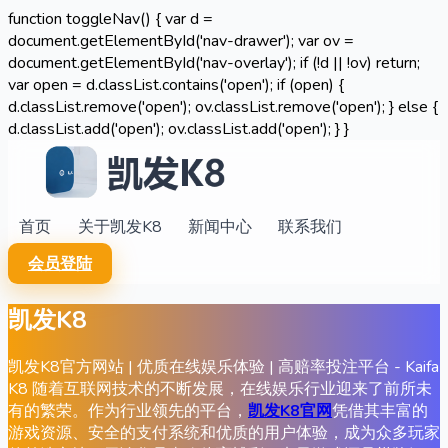
function toggleNav() { var d =
document.getElementById('nav-drawer'); var ov =
document.getElementById('nav-overlay'); if (!d || !ov) return;
var open = d.classList.contains('open'); if (open) {
d.classList.remove('open'); ov.classList.remove('open'); } else {
d.classList.add('open'); ov.classList.add('open'); } }
首页
关于凯发K8
新闻中心
联系我们
会员登陆
凯发K8
凯发K8官方网站 | 优质在线娱乐体验 | 高赔率投注平台 - Kaifa
K8 随着互联网技术的不断发展，在线娱乐行业迎来了前所未
有的繁荣。作为行业领先的平台，
凯发K8官网
凭借其丰富的
游戏资源、安全的支付系统和优质的用户体验，成为众多玩家