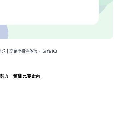
 | 高赔率投注体验 - Kaifa K8
队实力，预测比赛走向。