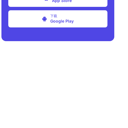
App Store
下载
Google Play