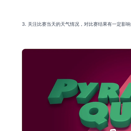
3. 关注比赛当天的天气情况，对比赛结果有一定影响