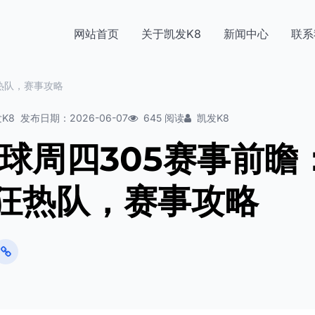
网站首页
关于凯发K8
新闻中心
联系
热队，赛事攻略
8 发布日期：2026-06-07
645 阅读
凯发K8
篮球周四305赛事前瞻
狂热队，赛事攻略