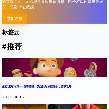
的首选之地。无论您是喜欢体育博彩、电子游戏还是棋牌娱
乐，凯发K8在线娱
立即注册
标签云
#推荐
推荐 篮球周四305赛事前瞻：梦想队对决狂热队，赛事攻略
2026-06-07