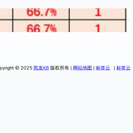
pyright © 2025
凯发K8
版权所有 |
网站地图
|
标签云
|
标签云