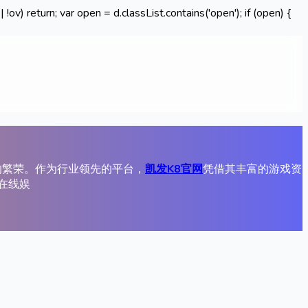
v) return; var open = d.classList.contains('open'); if (open) {
未有的繁荣。作为行业领先的平台，
凯发K8官网
凭借其丰富的游戏资
在线娱