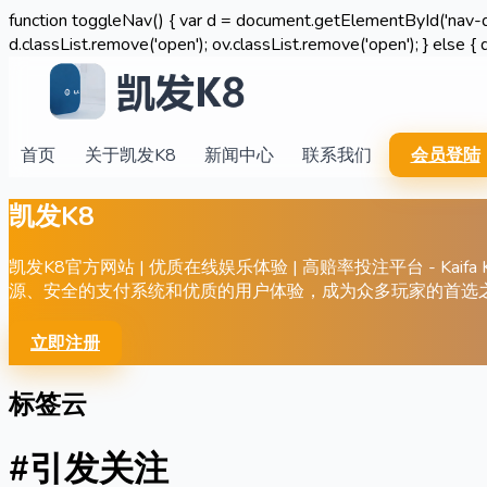
function toggleNav() { var d = document.getElementById('nav-drawe
d.classList.remove('open'); ov.classList.remove('open'); } else { d.
首页
关于凯发K8
新闻中心
联系我们
会员登陆
凯发K8
凯发K8官方网站 | 优质在线娱乐体验 | 高赔率投注平台 - 
源、安全的支付系统和优质的用户体验，成为众多玩家的首选
立即注册
标签云
#引发关注