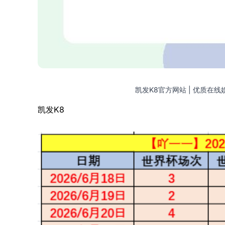
凯发K8官方网站 | 优质在线娱乐
凯发K8