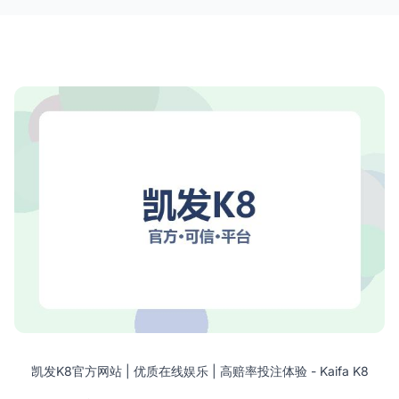
凯发K8官方网站 | 优质在线娱乐 | 高赔率投注体验 - Kaifa K8