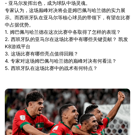
- 亚马尔发挥出色，成为球队中场灵魂。
专家认为，这场巅峰对决将会是姆巴佩与哈兰德的实力展
示。而西班牙队在亚马尔等核心球员的带领下，有望在比赛
中占据优势。
1. 姆巴佩与哈兰德在这次比赛中各取得了怎样的表现？
2. 西班牙队的亚马尔在这场比赛中有哪些关键贡献？
凯发
K8游戏平台
3. 这场比赛有哪些亮点值得回顾？
4. 专家对这场姆巴佩与哈兰德的巅峰对决有何看法？
5. 西班牙队在这场比赛中的战术有何特点？