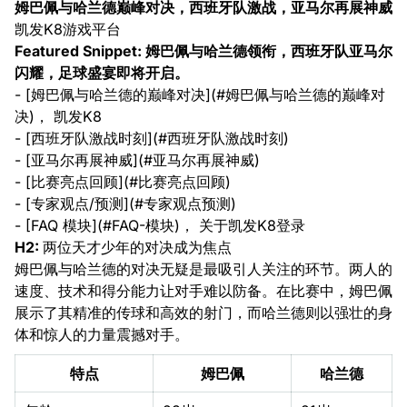
姆巴佩与哈兰德巅峰对决，西班牙队激战，亚马尔再展神威
凯发K8游戏平台
Featured Snippet: 姆巴佩与哈兰德领衔，西班牙队亚马尔
闪耀，足球盛宴即将开启。
- [姆巴佩与哈兰德的巅峰对决](#姆巴佩与哈兰德的巅峰对
决)，
凯发K8
- [西班牙队激战时刻](#西班牙队激战时刻)
- [亚马尔再展神威](#亚马尔再展神威)
- [比赛亮点回顾](#比赛亮点回顾)
- [专家观点/预测](#专家观点预测)
- [FAQ 模块](#FAQ-模块)，
关于凯发K8登录
H2:
两位天才少年的对决成为焦点
姆巴佩与哈兰德的对决无疑是最吸引人关注的环节。两人的
速度、技术和得分能力让对手难以防备。在比赛中，姆巴佩
展示了其精准的传球和高效的射门，而哈兰德则以强壮的身
体和惊人的力量震撼对手。
特点
姆巴佩
哈兰德