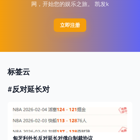
网，开始您的娱乐之旅。 凯发k
立即注册
标签云
#反对延长对
匈牙利外长反对延长对俄白制裁协议