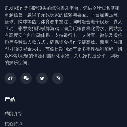
凯发K8作为国际顶尖的综合娱乐平台，凭借全球知名度和
卓越信誉，赢得了无数玩家的信赖与喜爱。平台涵盖足球、
篮球、网球等热门体育赛事投注，同时融合电子娱乐、真人
互动、彩票竞猜和棋牌游戏，满足玩家多样化需求。网站拥
有高度安全的金融体系，支持银行卡、支付宝、微信及虚拟
币等多种出入款方式，确保资金操作便捷高效。新用户注册
即可领取彩金大礼，节假日期间还有更多丰厚福利加码。凯
发K8以流畅的体验和国际化水准，为玩家打造公平、刺激
的娱乐空间。
产品
功能介绍
核心特点