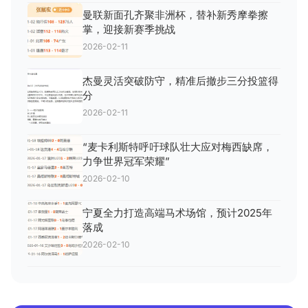
曼联新面孔齐聚非洲杯，替补新秀摩拳擦
掌，迎接新赛季挑战
2026-02-11
杰曼灵活突破防守，精准后撤步三分投篮得
分
2026-02-11
“麦卡利斯特呼吁球队壮大应对梅西缺席，
力争世界冠军荣耀”
2026-02-10
宁夏全力打造高端马术场馆，预计2025年
落成
2026-02-10