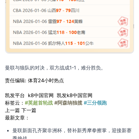
曼联与狼队的对决，双方战成1-1，难分胜负。
责任编辑: 体育24小时热点
凯发平台
k8中国官网
凯发k8中国官网
标签云：
#英超首轮战
#阿森纳独揽
#三分领跑
上一篇
下一篇
最新文章：
曼联新面孔齐聚非洲杯，替补新秀摩拳擦掌，迎接新赛
季挑战