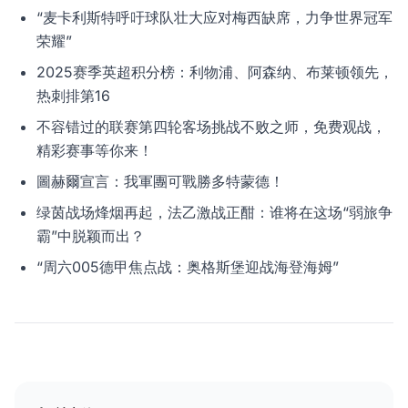
“麦卡利斯特呼吁球队壮大应对梅西缺席，力争世界冠军
荣耀”
2025赛季英超积分榜：利物浦、阿森纳、布莱顿领先，
热刺排第16
不容错过的联赛第四轮客场挑战不败之师，免费观战，
精彩赛事等你来！
圖赫爾宣言：我軍團可戰勝多特蒙德！
绿茵战场烽烟再起，法乙激战正酣：谁将在这场“弱旅争
霸”中脱颖而出？
“周六005德甲焦点战：奥格斯堡迎战海登海姆”