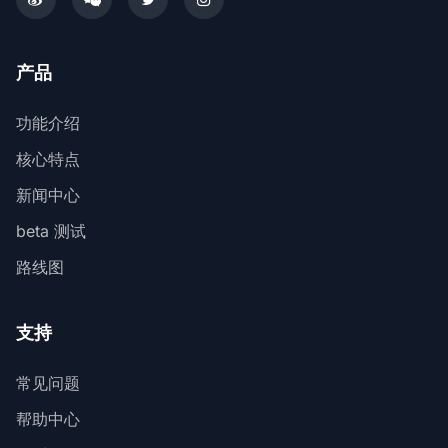
产品
功能介绍
核心特点
新闻中心
beta 测试
路线图
支持
常见问题
帮助中心