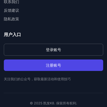
联系我们
反馈建议
隐私政策
用户入口
登录账号
注册账号
关注我们的公众号，获取最新活动和使用技巧
© 2025 凯发K8. 保留所有权利.