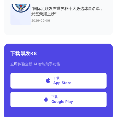
“国际足联发布世界杯十大必选球星名单，
武磊荣耀上榜”
2026-02-06
下载 凯发K8
立即体验全新 AI 智能助手功能
下载
App Store
下载
Google Play