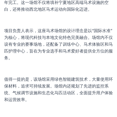
年完工。这一场馆不仅将填补宁夏地区高端马术设施的空
白，还将推动西北地区马术运动向国际化迈进。
项目负责人表示，这座马术场馆的设计理念是以“国际水准”
为核心，将现代科技与本地文化特色完美融合。场馆内不仅
设有专业的赛事场地，还配备了训练中心、马术体验区和马
匹护理中心，旨在为专业选手和马术爱好者提供全方位的服
务。
值得一提的是，该场馆采用绿色智能建筑技术，大量使用环
保材料，追求可持续发展。场馆内还规划了先进的监控系
统、气候调节设施和生态化马匹活动区，全面提升用户体验
和运营效率。