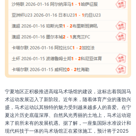
宁夏地区正积极推进高端马术场馆的建设，这标志着我国马
术运动发展迈入了新阶段。近年来，随着体育产业的蓬勃兴
盛，马术运动以其独特的魅力受到越来越多人的喜爱。在宁
夏这片历史底蕴深厚、自然风光秀丽的土地上，马术运动迎
来了前所未有的发展机遇。据了解，一座集国际水准设计和
现代科技于一体的马术场馆正在紧张施工，预计将于2025