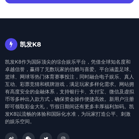
凯发K8
凯发K8作为国际顶尖的综合娱乐平台，凭借全球知名度和
卓越信誉，赢得了无数玩家的信赖与喜爱。平台涵盖足球、
篮球、网球等热门体育赛事投注，同时融合电子娱乐、真人
互动、彩票竞猜和棋牌游戏，满足玩家多样化需求。网站拥
有高度安全的金融体系，支持银行卡、支付宝、微信及虚拟
币等多种出入款方式，确保资金操作便捷高效。新用户注册
即可领取彩金大礼，节假日期间还有更多丰厚福利加码。凯
发K8以流畅的体验和国际化水准，为玩家打造公平、刺激
的娱乐空间。