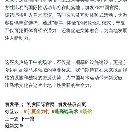
方性比赛到国际性活动都将在此落地，
凯发k8中国官网
。
场馆还将引入马术表演、马匹选秀及互动体验式活动，为游
客提供丰富选择。通过“赛事+体验”的双轮驱动模式，宁夏
不仅可挖掘体育经济潜力，还将促进文旅融合，为当地发展
注入新动力。
这座火热施工中的场馆，不仅是一项基础设施建设，更是宁
夏迈向高端马术领域的重要标志。我们期待它在未来以高规
格的设施和独特的资源优势，为中国马术运动带来新突破，
让马术文化在这片土地上焕发新的生命力。
凯发平台
凯发国际官网
凯发登录首页
标签云：
#宁夏全力打
#造高端马术
#场馆
上一篇
下一篇
最新文章：