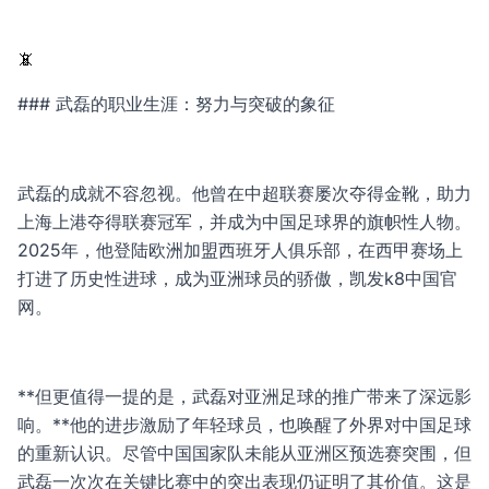
📵
### 武磊的职业生涯：努力与突破的象征
武磊的成就不容忽视。他曾在中超联赛屡次夺得金靴，助力
上海上港夺得联赛冠军，并成为中国足球界的旗帜性人物。
2025年，他登陆欧洲加盟西班牙人俱乐部，在西甲赛场上
打进了历史性进球，成为亚洲球员的骄傲，
凯发k8中国官
网
。
**但更值得一提的是，武磊对亚洲足球的推广带来了深远影
响。**他的进步激励了年轻球员，也唤醒了外界对中国足球
的重新认识。尽管中国国家队未能从亚洲区预选赛突围，但
武磊一次次在关键比赛中的突出表现仍证明了其价值。这是