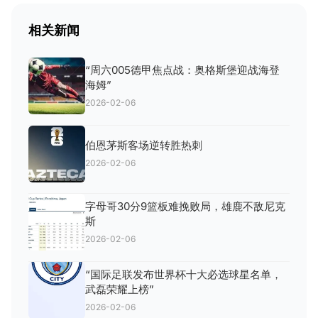
相关新闻
“周六005德甲焦点战：奥格斯堡迎战海登
海姆”
2026-02-06
伯恩茅斯客场逆转胜热刺
2026-02-06
字母哥30分9篮板难挽败局，雄鹿不敌尼克
斯
2026-02-06
“国际足联发布世界杯十大必选球星名单，
武磊荣耀上榜”
2026-02-06