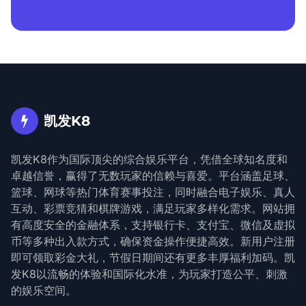
凯发K8
凯发K8作为国际顶尖的综合娱乐平台，凭借全球知名度和
卓越信誉，赢得了无数玩家的信赖与喜爱。平台涵盖足球、
篮球、网球等热门体育赛事投注，同时融合电子娱乐、真人
互动、彩票竞猜和棋牌游戏，满足玩家多样化需求。网站拥
有高度安全的金融体系，支持银行卡、支付宝、微信及虚拟
币等多种出入款方式，确保资金操作便捷高效。新用户注册
即可领取彩金大礼，节假日期间还有更多丰厚福利加码。凯
发K8以流畅的体验和国际化水准，为玩家打造公平、刺激
的娱乐空间。