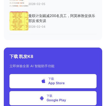
2026-02-05
曼联计划裁减200名员工，阿莫林敦促俱乐
部反省失误
2026-02-04
下载 凯发K8
立即体验全新 AI 智能助手功能
下载
App Store
下载
Google Play