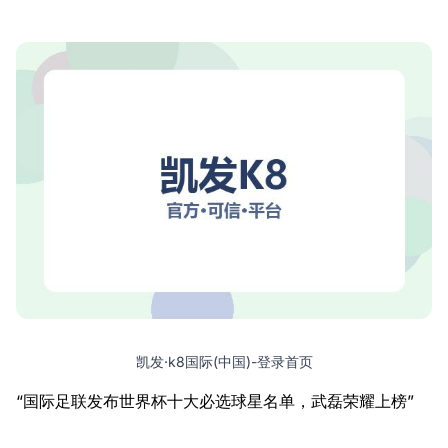
凯发·k8国际(中国)-登录首页
“国际足联发布世界杯十大必选球星名单，武磊荣耀上榜”