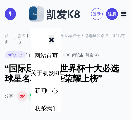
登录
注册
首
新闻中
“国际足联发布世界杯十大必选球星名单，武磊荣
页
心
耀上榜”
网站首页
2026-02-06
980 阅读
凯发K8
新闻中心
“国际足联发布世界杯十大必选
关于凯发K8
球星名单，武磊荣耀上榜”
新闻中心
分享：
联系我们