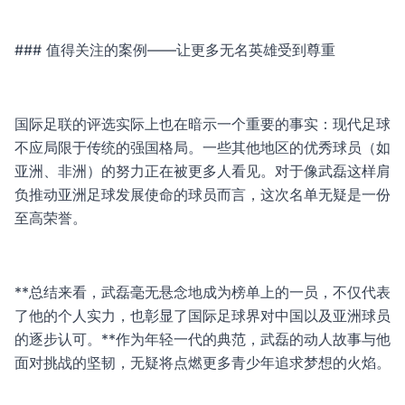
### 值得关注的案例——让更多无名英雄受到尊重
国际足联的评选实际上也在暗示一个重要的事实：现代足球
不应局限于传统的强国格局。一些其他地区的优秀球员（如
亚洲、非洲）的努力正在被更多人看见。对于像武磊这样肩
负推动亚洲足球发展使命的球员而言，这次名单无疑是一份
至高荣誉。
**总结来看，武磊毫无悬念地成为榜单上的一员，不仅代表
了他的个人实力，也彰显了国际足球界对中国以及亚洲球员
的逐步认可。**作为年轻一代的典范，武磊的动人故事与他
面对挑战的坚韧，无疑将点燃更多青少年追求梦想的火焰。