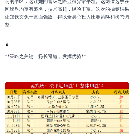
响的半区，这让她的晋级之路显得异常平坦。这两位选手在
网球界均享有盛名，技术高超，经验丰富。这次的抽签结果
让郑钦文免于直面强敌，得以全身心投入比赛策略和状态调
整。
🔼
**策略之关键：扬长避短，发挥优势**