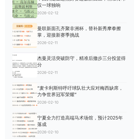
仅一球独响
2026-02-12
曼联新面孔齐聚非洲杯，替补新秀摩拳擦
掌，迎接新赛季挑战
2026-02-11
杰曼灵活突破防守，精准后撤步三分投篮得
分
2026-02-11
“麦卡利斯特呼吁球队壮大应对梅西缺席，
力争世界冠军荣耀”
2026-02-10
宁夏全力打造高端马术场馆，预计2025年
落成
2026-02-10