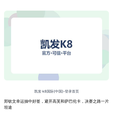
凯发·k8国际(中国)-登录首页
郑钦文幸运抽中好签，避开高芙和萨巴伦卡，决赛之路一片
坦途