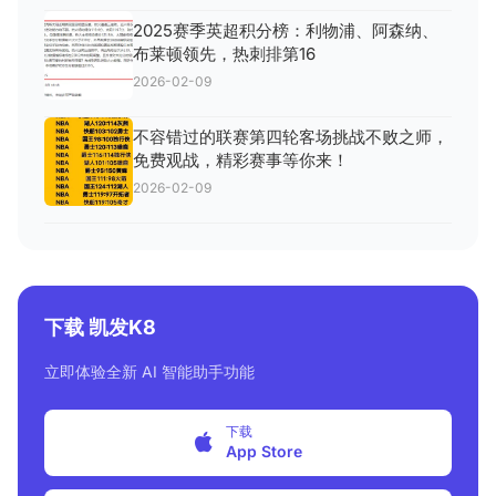
2025赛季英超积分榜：利物浦、阿森纳、
布莱顿领先，热刺排第16
2026-02-09
不容错过的联赛第四轮客场挑战不败之师，
免费观战，精彩赛事等你来！
2026-02-09
下载 凯发K8
立即体验全新 AI 智能助手功能
下载
App Store