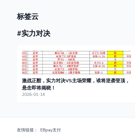
标签云
#实力对决
激战正酣，实力对决VS主场荣耀，谁将逆袭登顶，
悬念即将揭晓！
2026-01-14
友情链接：
EBpay支付