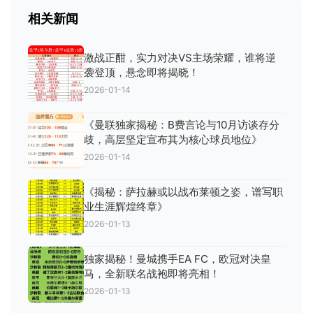
相关新闻
激战正酣，实力对决VS主场荣耀，谁将逆
袭登顶，悬念即将揭晓！
2026-01-14
《曼联独家揭秘：B费言论与10月访谈存分
歧，高层坚定宣布其为核心球员地位》
2026-01-14
《揭秘：萨拉赫或以战布莱顿之姿，谱写职
业生涯辉煌终章》
2026-01-13
独家揭秘！曼城携手EA FC，欧冠对决皇
马，全新联名战袍即将亮相！
2026-01-13