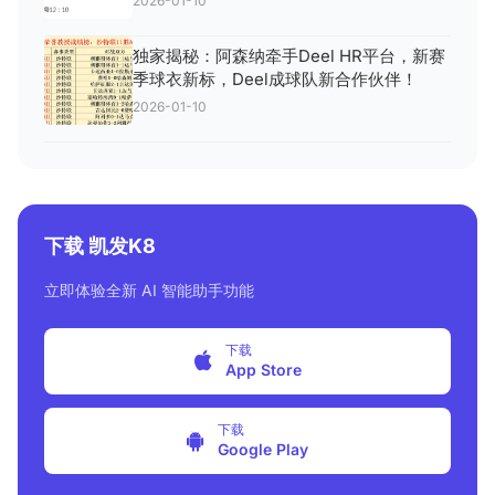
2026-01-10
独家揭秘：阿森纳牵手Deel HR平台，新赛
季球衣新标，Deel成球队新合作伙伴！
2026-01-10
下载 凯发K8
立即体验全新 AI 智能助手功能
下载
App Store
下载
Google Play