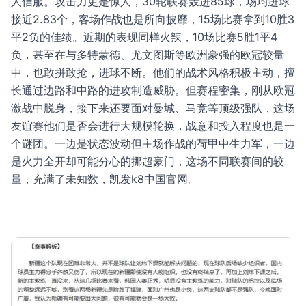
人信服。攻击力更是惊人，30轮联赛轰进85球，场均进球
接近2.83个，客场作战也是所向披靡，15场比赛拿到10胜3
平2负的佳绩。近期的表现同样火辣，10场比赛5胜1平4
负，甚至在与多特蒙德、尤文图斯等欧洲豪强的欧冠较量
中，也敢拼敢抢，进球不断。他们的战术风格积极主动，擅
长通过边路和中路的进攻制造威胁。但赛程密集，刚从欧冠
激战中脱身，接下来还要面对曼城、马竞等顶级强队，这场
友谊赛他们是否会进行大规模轮换，战意和投入程度也是一
个谜团。一边是状态波动但主场作战的荷甲中生力军，一边
是火力全开却可能分心的挪超豪门，这场不同联赛间的较
量，充满了未知数，
凯发k8中国官网
。