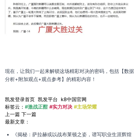
现在，让我们一起来解锁这场精彩对决的密码，包括【数据
分析+附加观点+观点参考】的精彩内容！
凯发登录首页
凯发平台
k8中国官网
标签云：
#激战正酣
#实力对决
#主场荣耀
上一篇
下一篇
最新文章：
《揭秘：萨拉赫或以战布莱顿之姿，谱写职业生涯辉煌