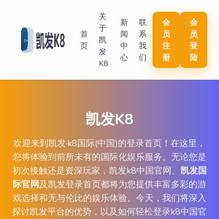
关
新
联
会
会
于
首
闻
系
员
员
凯
页
中
我
注
登
发
心
们
册
陆
K8
凯发K8
欢迎来到凯发·k8国际(中国)的登录首页！在这里，
您将体验到前所未有的国际化娱乐服务。无论您是
初次接触还是资深玩家，凯发k8中国官网、
凯发国
际官网
及凯发登录首页都将为您提供丰富多彩的游
戏选择和无与伦比的娱乐体验。今天，我们将深入
探讨凯发平台的优势，以及如何轻松登录k8中国官