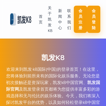
关
新
联
会
会
于
首
闻
系
员
员
凯
页
中
我
注
登
发
心
们
册
陆
K8
凯发K8
欢迎来到凯发·k8国际(中国)的登录首页！在这里，
您将体验到前所未有的国际化娱乐服务。无论您是
初次接触还是资深玩家，凯发k8中国官网、
凯发国
际官网
及凯发登录首页都将为您提供丰富多彩的游
戏选择和无与伦比的娱乐体验。今天，我们将深入
探讨凯发平台的优势，以及如何轻松登录k8中国官