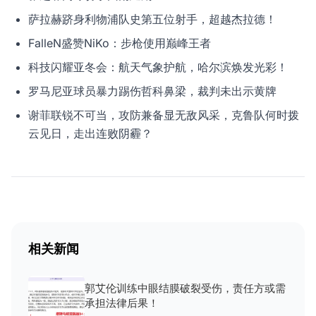
萨拉赫跻身利物浦队史第五位射手，超越杰拉德！
FalleN盛赞NiKo：步枪使用巅峰王者
科技闪耀亚冬会：航天气象护航，哈尔滨焕发光彩！
罗马尼亚球员暴力踢伤哲科鼻梁，裁判未出示黄牌
谢菲联锐不可当，攻防兼备显无敌风采，克鲁队何时拨
云见日，走出连败阴霾？
相关新闻
郭艾伦训练中眼结膜破裂受伤，责任方或需
承担法律后果！