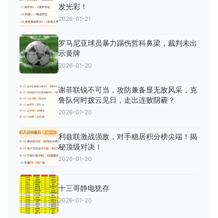
发光彩！
2026-01-21
罗马尼亚球员暴力踢伤哲科鼻梁，裁判未出
示黄牌
2026-01-20
谢菲联锐不可当，攻防兼备显无敌风采，克
鲁队何时拨云见日，走出连败阴霾？
2026-01-20
利兹联激战强敌，对手稳居积分榜尖端！揭
秘顶级对决！
2026-01-20
十三哥静电犹存
2026-01-20