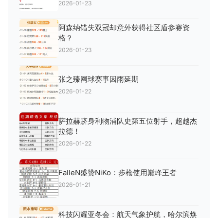
2026-01-23
阿森纳错失双冠却意外获得社区盾参赛资
格？
2026-01-23
张之臻网球赛事因雨延期
2026-01-22
萨拉赫跻身利物浦队史第五位射手，超越杰
拉德！
2026-01-22
FalleN盛赞NiKo：步枪使用巅峰王者
2026-01-21
科技闪耀亚冬会：航天气象护航，哈尔滨焕