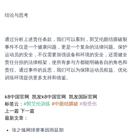
结论与思考
通过分析上述责任条款，我们可以看到，郭艾伦眼结膜破裂
事件不仅是一个健康问题，更是一个复杂的法律问题。保护
运动员的安全，不仅需要加强设备和环境的安全，还需健全
责任分担的法律框架，使所有参与方都能明确各自的角色和
责任。通过事件的反思，我们可以为保障运动员权益、优化
训练环境提供更多支持和借鉴。
k8中国官网
凯发k8中国官网
凯发国际官网
标签云：
#郭艾伦训练
#中眼结膜破
#裂受伤
上一篇
下一篇
最新文章：
张之臻网球赛事因雨延期