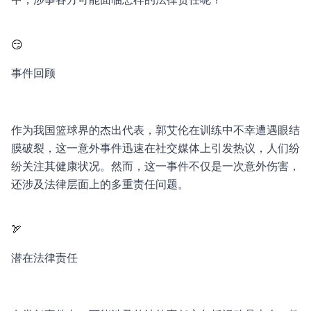
😏
事件回顾
作为我国篮球界的杰出代表，郭艾伦在训练中不幸遭遇眼结
膜破裂，这一意外事件迅速在社交媒体上引发热议，人们纷
纷关注其健康状况。然而，这一事件不仅是一次意外伤害，
还涉及法律层面上的多重责任问题。
🏹
潜在法律责任