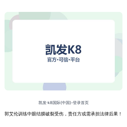
凯发·k8国际(中国)-登录首页
郭艾伦训练中眼结膜破裂受伤，责任方或需承担法律后果！