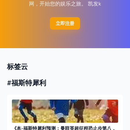
网，开始您的娱乐之旅。 凯发k
立即注册
标签云
#福斯特犀利
《本-福斯特犀利预测：曼联英超征程恐止步第八，