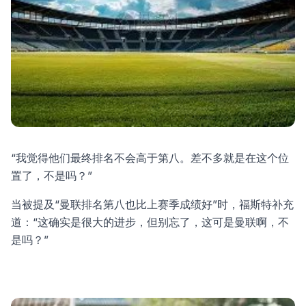
“我觉得他们最终排名不会高于第八。差不多就是在这个位
置了，不是吗？”
当被提及“曼联排名第八也比上赛季成绩好”时，福斯特补充
道：“这确实是很大的进步，但别忘了，这可是曼联啊，不
是吗？”