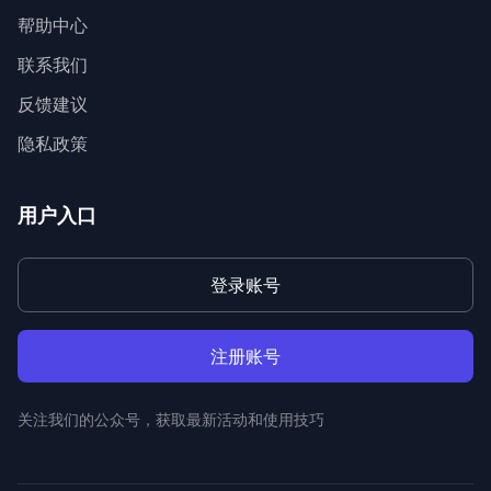
帮助中心
联系我们
反馈建议
隐私政策
用户入口
登录账号
注册账号
关注我们的公众号，获取最新活动和使用技巧