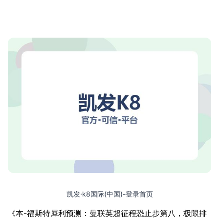
凯发·k8国际(中国)-登录首页
《本-福斯特犀利预测：曼联英超征程恐止步第八，极限排