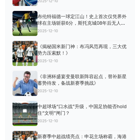
2025-12-10
布伦特福德一球定江山！史上首次仅凭界外
球在主场斩获6分，斯托克城08年后无人能
敌！
2025-12-10
《揭秘国米新门神：布冯风范再现，三大优
势力压索默！》
2025-12-10
《非洲杯盛宴变曼联新阵容起点，替补新星
蓄势待发，备战新赛季挑战》
2025-12-10
中超球场“口水战”升级，中国足协能否hold
住“文明”闸门？
2025-12-10
新赛季中超战绩亮点：申花主场称霸，海港