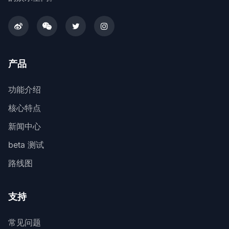
产品
功能介绍
核心特点
新闻中心
beta 测试
路线图
支持
常见问题