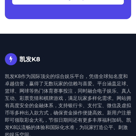
凯发K8
凯发K8作为国际顶尖的综合娱乐平台，凭借全球知名度和
卓越信誉，赢得了无数玩家的信赖与喜爱。平台涵盖足球、
篮球、网球等热门体育赛事投注，同时融合电子娱乐、真人
互动、彩票竞猜和棋牌游戏，满足玩家多样化需求。网站拥
有高度安全的金融体系，支持银行卡、支付宝、微信及虚拟
币等多种出入款方式，确保资金操作便捷高效。新用户注册
即可领取彩金大礼，节假日期间还有更多丰厚福利加码。凯
发K8以流畅的体验和国际化水准，为玩家打造公平、刺激
的娱乐空间。