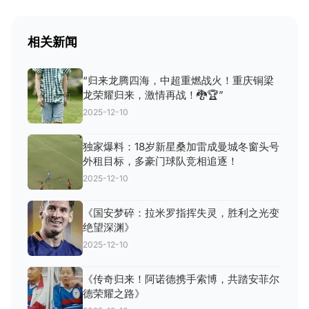
相关新闻
“归来龙腾四海，中超重燃战火！重庆铜梁
龙荣耀归来，激情再战！🐉🏆”
2025-12-10
独家爆料：18岁新星桑加雷成曼城冬窗头号
外租目标，多豪门球队竞相追逐！
2025-12-10
《国安梦碎：拉米罗指挥失灵，胜利之光变
绝望深渊》
2025-12-10
《传奇归来！阿诺德携手索博，共踏安菲尔
德荣耀之路》