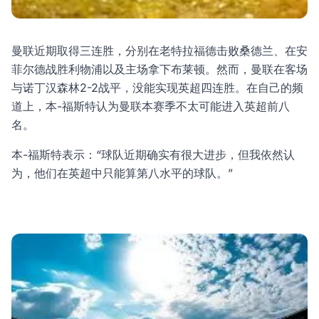
曼联近期取得三连胜，分别在老特拉福德击败桑德兰、在安
菲尔德战胜利物浦以及主场拿下布莱顿。然而，曼联在客场
与诺丁汉森林2-2战平，没能实现英超四连胜。在自己的频
道上，本-福斯特认为曼联本赛季不太可能进入英超前八
名。
本-福斯特表示：“球队近期确实有很大进步，但我依然认
为，他们在英超中只能算第八水平的球队。”