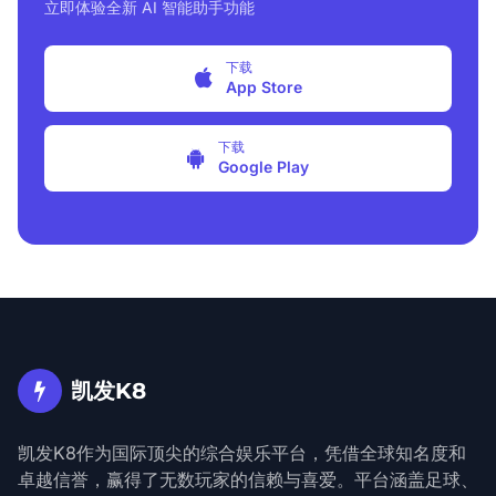
立即体验全新 AI 智能助手功能
下载
App Store
下载
Google Play
凯发K8
凯发K8作为国际顶尖的综合娱乐平台，凭借全球知名度和
卓越信誉，赢得了无数玩家的信赖与喜爱。平台涵盖足球、