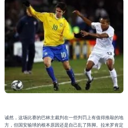
诚然，这场比赛的巴林主裁判在一些判罚上有值得推敲的地
方，但国安输球的根本原因还是自己乱了阵脚。拉米罗肯定