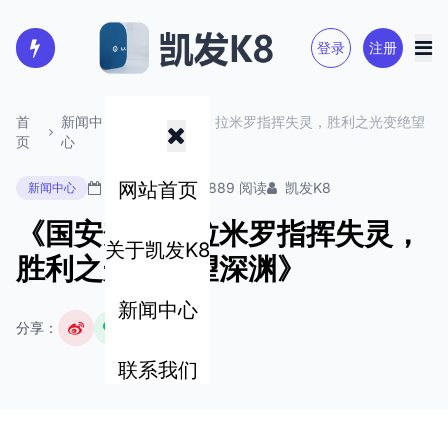
登录
注册
首
新闻中
《国安梦碎：拉米罗指挥失灵，胜利之光变绝望
页
心
深渊》
网站首页
2025-12-10
889 阅读
凯发K8
新闻中心
《国安梦碎：拉米罗指挥失灵，
关于凯发K8
胜利之光变绝望深渊》
新闻中心
分享：
联系我们