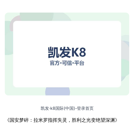
凯发·k8国际(中国)-登录首页
《国安梦碎：拉米罗指挥失灵，胜利之光变绝望深渊》