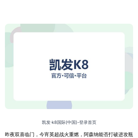
凯发·k8国际(中国)-登录首页
昨夜双喜临门，今宵英超战火重燃，阿森纳能否打破进攻瓶