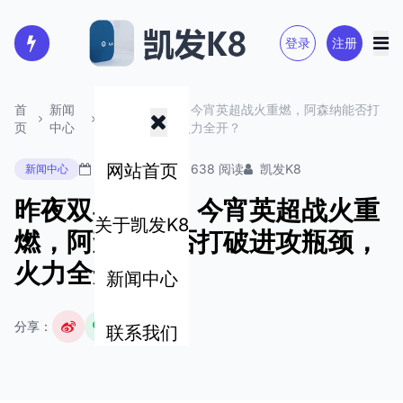
登录
注册
首
新闻
昨夜双喜临门，今宵英超战火重燃，阿森纳能否打
页
中心
破进攻瓶颈，火力全开？
网站首页
2026-01-06
638 阅读
凯发K8
新闻中心
昨夜双喜临门，今宵英超战火重
关于凯发K8
燃，阿森纳能否打破进攻瓶颈，
火力全开？
新闻中心
分享：
联系我们