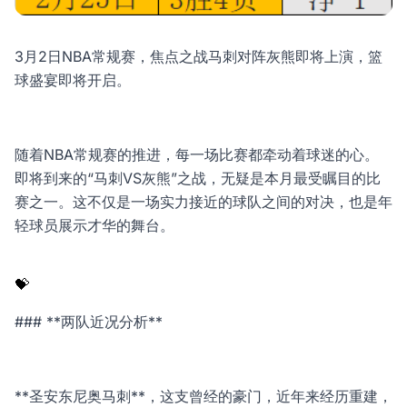
3月2日NBA常规赛，焦点之战马刺对阵灰熊即将上演，篮
球盛宴即将开启。
随着NBA常规赛的推进，每一场比赛都牵动着球迷的心。
即将到来的“马刺VS灰熊”之战，无疑是本月最受瞩目的比
赛之一。这不仅是一场实力接近的球队之间的对决，也是年
轻球员展示才华的舞台。
💝
### **两队近况分析**
**圣安东尼奥马刺**，这支曾经的豪门，近年来经历重建，