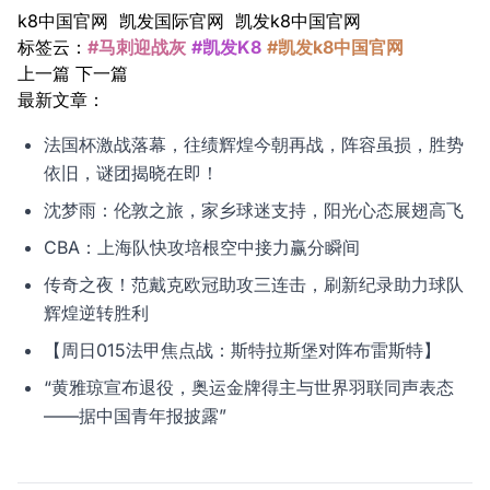
k8中国官网
凯发国际官网
凯发k8中国官网
标签云：
#马刺迎战灰
#凯发K8
#凯发k8中国官网
上一篇
下一篇
最新文章：
法国杯激战落幕，往绩辉煌今朝再战，阵容虽损，胜势
依旧，谜团揭晓在即！
沈梦雨：伦敦之旅，家乡球迷支持，阳光心态展翅高飞
CBA：上海队快攻培根空中接力赢分瞬间
传奇之夜！范戴克欧冠助攻三连击，刷新纪录助力球队
辉煌逆转胜利
【周日015法甲焦点战：斯特拉斯堡对阵布雷斯特】
“黄雅琼宣布退役，奥运金牌得主与世界羽联同声表态
——据中国青年报披露”