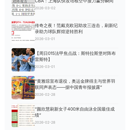
CBA：上海队快攻培根空中接力赢分瞬间
2026-03-02
传奇之夜！范戴克欧冠助攻三连击，刷新纪
录助力球队辉煌逆转胜利
2026-03-01
【周日015法甲焦点战：斯特拉斯堡对阵布
雷斯特】
2026-03-01
“黄雅琼宣布退役，奥运金牌得主与世界羽
联同声表态——据中国青年报披露”
2026-02-28
“颜欣慧刷新女子400米自由泳全国最佳成
绩”
2026-02-28