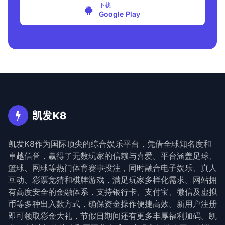
下载
Google Play
凯发K8
凯发K8作为国际顶尖的综合娱乐平台，凭借全球知名度和
卓越信誉，赢得了无数玩家的信赖与喜爱。平台涵盖足球、
篮球、网球等热门体育赛事投注，同时融合电子娱乐、真人
互动、彩票竞猜和棋牌游戏，满足玩家多样化需求。网站拥
有高度安全的金融体系，支持银行卡、支付宝、微信及虚拟
币等多种出入款方式，确保资金操作便捷高效。新用户注册
即可领取彩金大礼，节假日期间还有更多丰厚福利加码。凯