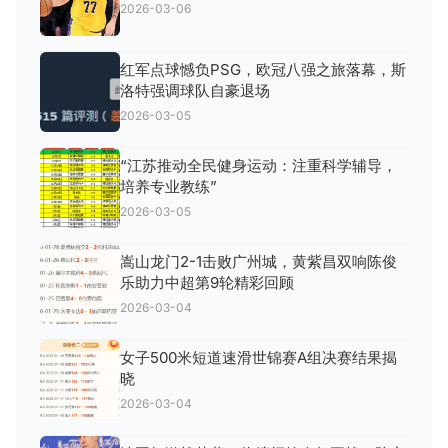
2026-03-06
红军点球憾负PSG，欧冠八强之旅落幕，斯
洛特强调球队自豪退场
2026-03-05
“江苏推动全民健身运动：注重科学辅导，
培养专业教练”
2026-03-05
嵩山龙门2-1击败广州城，黄紫昌双响陈俊
乐助力中超第9轮精彩回顾
2026-03-04
女子500米短道速滑世锦赛A组决赛结果揭
晓
2026-03-04