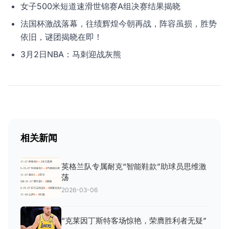
女子500米短道速滑世锦赛A组决赛结果揭晓
法国杯激战落幕，往绩辉煌今朝再战，阵容虽损，胜势
依旧，谜团揭晓在即！
3月2日NBA：马刺迎战灰熊
相关新闻
英格兰队专属耐克“智能鞋款”助球员思维激
荡
2026-03-06
“克莱因丁斯特客场惊艳，荣膺胜利者无疑”