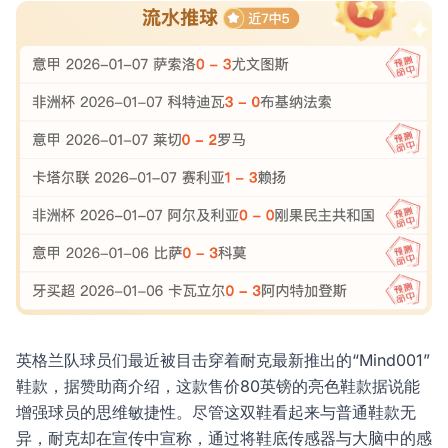
英格兰队球员们最近被目击穿着耐克最新推出的“Mind001”
鞋款，据赞助商介绍，这款售价80英镑的亮色鞋款据说能
增强球员的思维敏捷性。尽管这双鞋看起来与普通鞋款无
异，耐克却在宣传中宣称，通过将鞋底传感器与大脑中的感